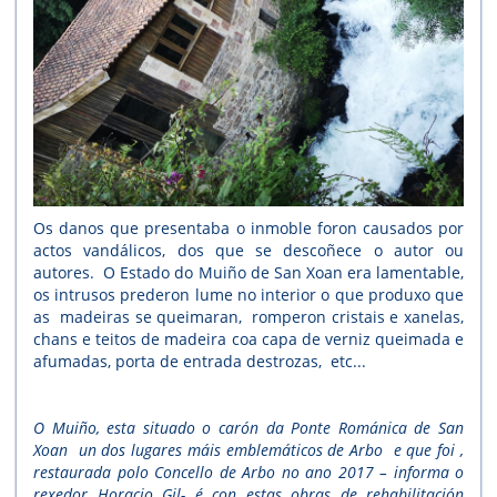
Os danos que presentaba o inmoble foron causados por
actos vandálicos, dos que se descoñece o autor ou
autores. O Estado do Muiño de San Xoan era lamentable,
os intrusos prederon lume no interior o que produxo que
as madeiras se queimaran, romperon cristais e xanelas,
chans e teitos de madeira coa capa de verniz queimada e
afumadas, porta de entrada destrozas, etc...
O Muiño, esta situado o carón da Ponte Románica de San
Xoan un dos lugares máis emblemáticos de Arbo e que foi ,
restaurada polo Concello de Arbo no ano 2017 – informa o
rexedor Horacio Gil- é con estas obras de rehabilitación