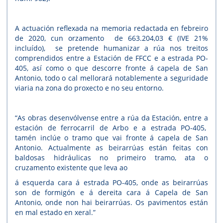
A actuación reflexada na memoria redactada en febreiro
de 2020, cun orzamento de 663.204,03 € (IVE 21%
incluído), se pretende humanizar a rúa nos treitos
comprendidos entre a Estación de FFCC e a estrada PO-
405, así como o que descorre fronte á capela de San
Antonio, todo o cal mellorará notablemente a seguridade
viaria na zona do proxecto e no seu entorno.
“As obras desenvólvense entre a rúa da Estación, entre a
estación de ferrocarril de Arbo e a estrada PO-405,
tamén inclúe o tramo que vai fronte á capela de San
Antonio. Actualmente as beirarrúas están feitas con
baldosas hidráulicas no primeiro tramo, ata o
cruzamento existente que leva ao
á esquerda cara á estrada PO-405, onde as beirarrúas
son de formigón e á dereita cara á Capela de San
Antonio, onde non hai beirarrúas. Os pavimentos están
en mal estado en xeral.”