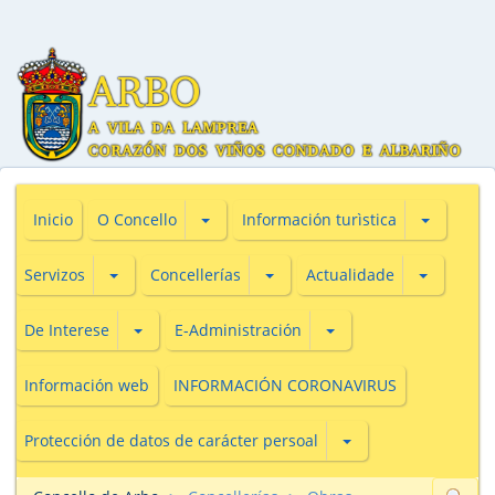
Subsecciones de O Concello
Subseccio
Inicio
O Concello
Información turìstica
Subsecciones de Servizos
Subsecciones de Concellerías
Subseccio
Servizos
Concellerías
Actualidade
Subsecciones de De Interese
Subsecciones de E-Adm
De Interese
E-Administración
Información web
INFORMACIÓN CORONAVIRUS
Subsecciones de Prot
Protección de datos de carácter persoal