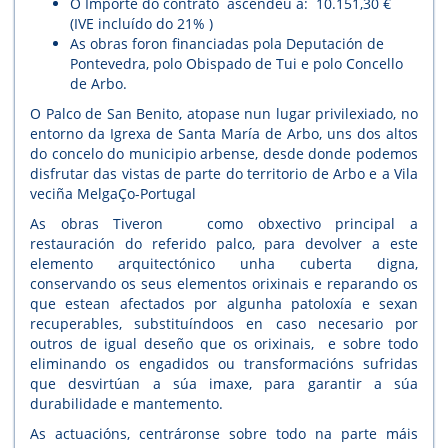
O Importe do contrato ascendeu a: 10.151,30 €
(IVE incluído do 21% )
As obras foron financiadas pola Deputación de
Pontevedra, polo Obispado de Tui e polo Concello
de Arbo.
O Palco de San Benito, atopase nun lugar privilexiado, no
entorno da Igrexa de Santa María de Arbo, uns dos altos
do concelo do municipio arbense, desde donde podemos
disfrutar das vistas de parte do territorio de Arbo e a Vila
veciña MelgaÇo-Portugal
As obras Tiveron como obxectivo principal a
restauración do referido palco, para devolver a este
elemento arquitectónico unha cuberta digna,
conservando os seus elementos orixinais e reparando os
que estean afectados por algunha patoloxía e sexan
recuperables, substituíndoos en caso necesario por
outros de igual deseño que os orixinais, e sobre todo
eliminando os engadidos ou transformacións sufridas
que desvirtúan a súa imaxe, para garantir a súa
durabilidade e mantemento.
As actuacións, centráronse sobre todo na parte máis