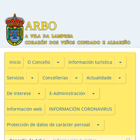
Subsecciones de O Concello
Subseccio
Inicio
O Concello
Información turìstica
Subsecciones de Servizos
Subsecciones de Concellerías
Subseccio
Servizos
Concellerías
Actualidade
Subsecciones de De Interese
Subsecciones de E-Adm
De Interese
E-Administración
Información web
INFORMACIÓN CORONAVIRUS
Subsecciones de Prot
Protección de datos de carácter persoal