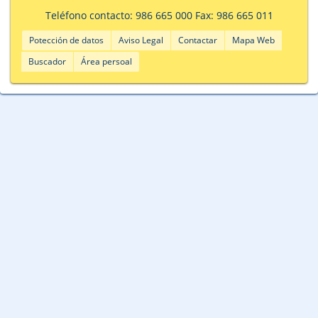
Teléfono contacto: 986 665 000 Fax: 986 665 011
Potección de datos
Aviso Legal
Contactar
Mapa Web
Buscador
Área persoal