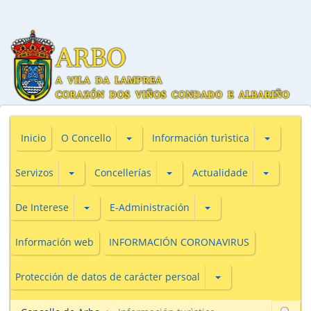
Subsecciones de O Concello
Subseccio
Inicio
O Concello
Información turìstica
Subsecciones de Servizos
Subsecciones de Concellerías
Subseccio
Servizos
Concellerías
Actualidade
Subsecciones de De Interese
Subsecciones de E-Adm
De Interese
E-Administración
Información web
INFORMACIÓN CORONAVIRUS
Subsecciones de Prot
Protección de datos de carácter persoal