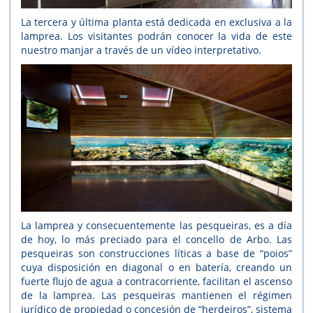
La tercera y última planta está dedicada en exclusiva a la
lamprea. Los visitantes podrán conocer la vida de este
nuestro manjar a través de un vídeo interpretativo.
La lamprea y consecuentemente las pesqueiras, es a día
de hoy, lo más preciado para el concello de Arbo. Las
pesqueiras son construcciones líticas a base de “poios”
cuya disposición en diagonal o en batería, creando un
fuerte flujo de agua a contracorriente, facilitan el ascenso
de la lamprea. Las pesqueiras mantienen el régimen
jurídico de propiedad o concesión de “herdeiros”, sistema