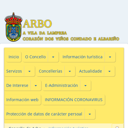
Subsecciones de O Concello
Subseccio
Inicio
O Concello
Información turìstica
Subsecciones de Servizos
Subsecciones de Concellerías
Subseccio
Servizos
Concellerías
Actualidade
Subsecciones de De Interese
Subsecciones de E-Adm
De Interese
E-Administración
Información web
INFORMACIÓN CORONAVIRUS
Subsecciones de Prot
Protección de datos de carácter persoal