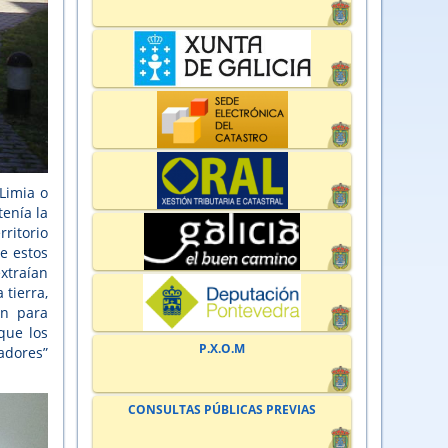
Limia o
tenía la
ritorio
e estos
xtraían
 tierra,
an para
que los
P.X.O.M
adores”
CONSULTAS PÚBLICAS PREVIAS