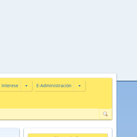
s
iones de Actualidade
Subsecciones de De Interese
Subsecciones de E-Administ
 Interese
E-Administración
ión de datos de carácter persoal