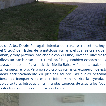
as de Arbo. Desde Portugal, intentando cruzar el río Lethes, hoy 
del Olvido) del Hades, de la mitología romana, el cual se creía que 
aban, y muy próximo, haciéndolo con el Miño, invaden nuestro ter
levó un cambio social, cultural, político y también económico. D
oa, siendo la más grande del Medio-Baixo Miño, de la cual, se e
s romanos: el oro. Pero no sólo oro los romanos extrajeron de esta
eadas sacrificadamente en piscinas ad hoc, las cuales pescab
berantes banquetes de este delicioso manjar. Dice la leyenda, 
o de tortura: introducían en grandes tanques de agua a los “pec
s dentadas se nutrieran de sus víctimas.