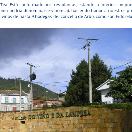
 Tea. Está conformado por tres plantas, estando la inferior compu
mbién podría denominarse vinoteca), haciendo honor a nuestros pr
 vinos de hasta 9 bodegas del concello de Arbo, como son Eidosela