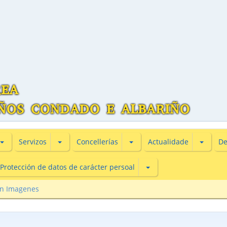
Subsecciones de Información turìstica
Subsecciones de Servizos
Subsecciones de Concellería
Subsecc
Servizos
Concellerías
Actualidade
De
Subsecciones de Protecc
Protección de datos de carácter persoal
en Imagenes