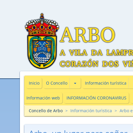
Subsecciones de O Concello
Inicio
O Concello
Información turìstica
Información web
INFORMACIÓN CORONAVIRUS
Concello de Arbo
Información turìstica
Arbo 