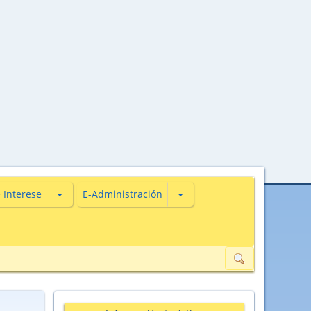
s
iones de Actualidade
Subsecciones de De Interese
Subsecciones de E-Administ
 Interese
E-Administración
ión de datos de carácter persoal