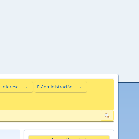
s
iones de Actualidade
Subsecciones de De Interese
Subsecciones de E-Administ
 Interese
E-Administración
ión de datos de carácter persoal