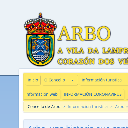
Subsecciones de O Concello
Inicio
O Concello
Información turìstica
Información web
INFORMACIÓN CORONAVIRUS
Concello de Arbo
Información turìstica
Arbo 