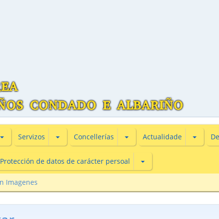
Subsecciones de Información turìstica
Subsecciones de Servizos
Subsecciones de Concellería
Subsecc
Servizos
Concellerías
Actualidade
De
Subsecciones de Protecc
Protección de datos de carácter persoal
en Imagenes