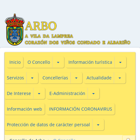
Subsecciones de O Concello
Subseccio
Inicio
O Concello
Información turìstica
Subsecciones de Servizos
Subsecciones de Concellerías
Subseccio
Servizos
Concellerías
Actualidade
Subsecciones de De Interese
Subsecciones de E-Adm
De Interese
E-Administración
Información web
INFORMACIÓN CORONAVIRUS
Subsecciones de Prot
Protección de datos de carácter persoal