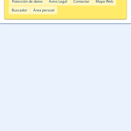
Potección de datos
Aviso Legal
Contactar
Mapa Web
Buscador
Área persoal