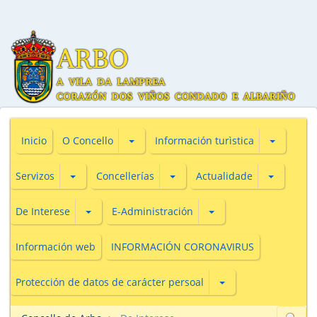
Subsecciones de O Concello
Subseccio
Inicio
O Concello
Información turìstica
Subsecciones de Servizos
Subsecciones de Concellerías
Subseccio
Servizos
Concellerías
Actualidade
Subsecciones de De Interese
Subsecciones de E-Adm
De Interese
E-Administración
Información web
INFORMACIÓN CORONAVIRUS
Subsecciones de Prot
Protección de datos de carácter persoal