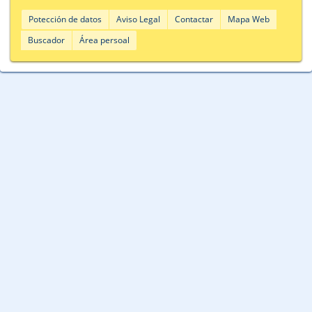
Potección de datos
Aviso Legal
Contactar
Mapa Web
Buscador
Área persoal