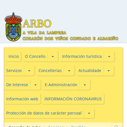
Subsecciones de O Concello
Subseccio
Inicio
O Concello
Información turìstica
Subsecciones de Servizos
Subsecciones de Concellerías
Subseccio
Servizos
Concellerías
Actualidade
Subsecciones de De Interese
Subsecciones de E-Adm
De Interese
E-Administración
Información web
INFORMACIÓN CORONAVIRUS
Subsecciones de Prot
Protección de datos de carácter persoal