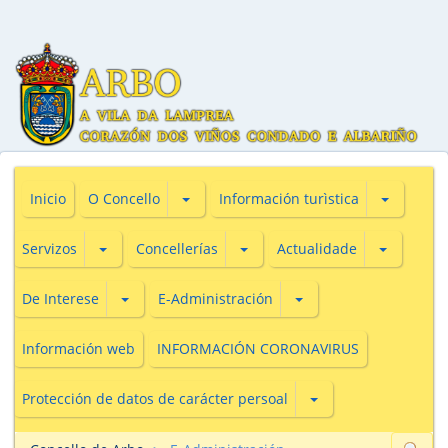
Subsecciones de O Concello
Subseccio
Inicio
O Concello
Información turìstica
Subsecciones de Servizos
Subsecciones de Concellerías
Subseccio
Servizos
Concellerías
Actualidade
Subsecciones de De Interese
Subsecciones de E-Adm
De Interese
E-Administración
Información web
INFORMACIÓN CORONAVIRUS
Subsecciones de Prot
Protección de datos de carácter persoal