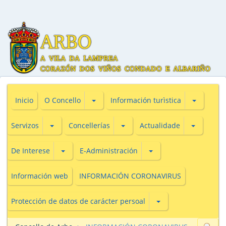
Subsecciones de O Concello
Subseccio
Inicio
O Concello
Información turìstica
Subsecciones de Servizos
Subsecciones de Concellerías
Subseccio
Servizos
Concellerías
Actualidade
Subsecciones de De Interese
Subsecciones de E-Adm
De Interese
E-Administración
Información web
INFORMACIÓN CORONAVIRUS
Subsecciones de Prot
Protección de datos de carácter persoal