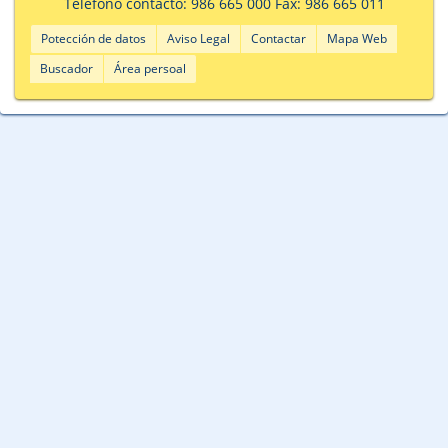
Teléfono contacto: 986 665 000 Fax: 986 665 011
Potección de datos
Aviso Legal
Contactar
Mapa Web
Buscador
Área persoal