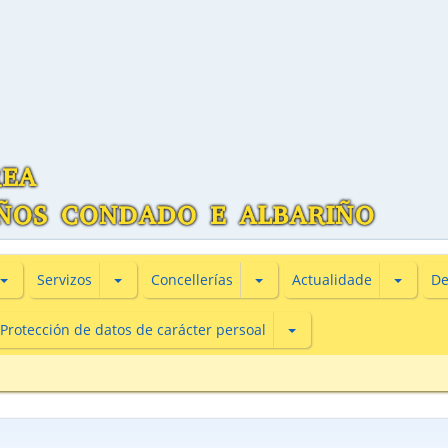
Subsecciones de Información turìstica
Subsecciones de Servizos
Subsecciones de Concellería
Subsecc
Servizos
Concellerías
Actualidade
De
Subsecciones de Protecc
Protección de datos de carácter persoal