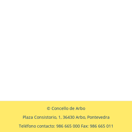
© Concello de Arbo
Plaza Consistorio, 1, 36430 Arbo, Pontevedra
Teléfono contacto: 986 665 000 Fax: 986 665 011