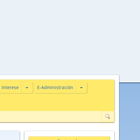
s
iones de Actualidade
Subsecciones de De Interese
Subsecciones de E-Administ
 Interese
E-Administración
ión de datos de carácter persoal