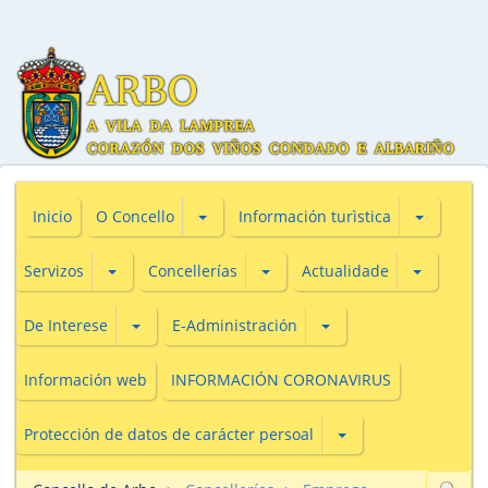
Subsecciones de O Concello
Subseccio
Inicio
O Concello
Información turìstica
Subsecciones de Servizos
Subsecciones de Concellerías
Subseccio
Servizos
Concellerías
Actualidade
Subsecciones de De Interese
Subsecciones de E-Adm
De Interese
E-Administración
Información web
INFORMACIÓN CORONAVIRUS
Subsecciones de Prot
Protección de datos de carácter persoal