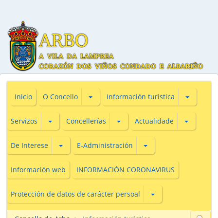
Subsecciones de O Concello
Subseccio
Inicio
O Concello
Información turìstica
Subsecciones de Servizos
Subsecciones de Concellerías
Subseccio
Servizos
Concellerías
Actualidade
Subsecciones de De Interese
Subsecciones de E-Adm
De Interese
E-Administración
Información web
INFORMACIÓN CORONAVIRUS
Subsecciones de Prot
Protección de datos de carácter persoal