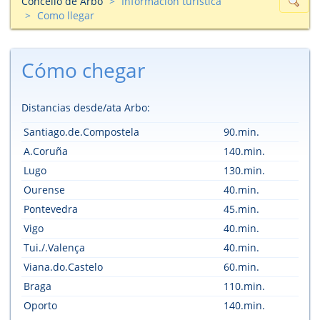
Concello de Arbo
Información turìstica
Como llegar
Cómo chegar
Distancias desde/ata Arbo:
Santiago.de.Compostela
90.min.
A.Coruña
140.min.
Lugo
130.min.
Ourense
40.min.
Pontevedra
45.min.
Vigo
40.min.
Tui./.Valença
40.min.
Viana.do.Castelo
60.min.
Braga
110.min.
Oporto
140.min.