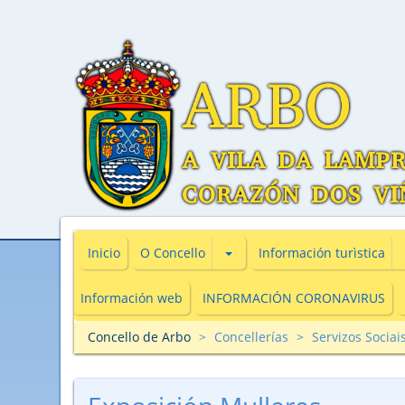
Subsecciones de O Concello
Inicio
O Concello
Información turìstica
Información web
INFORMACIÓN CORONAVIRUS
Concello de Arbo
Concellerías
Servizos Socia