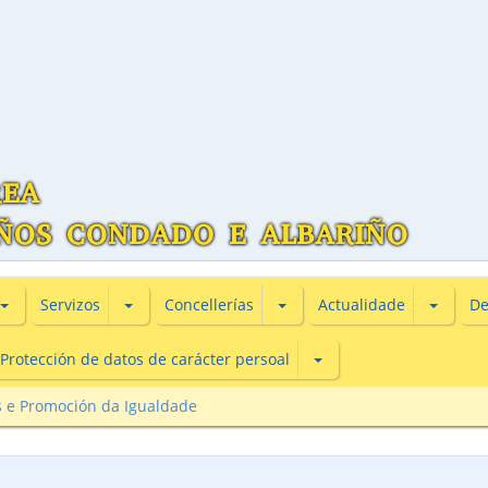
Subsecciones de Información turìstica
Subsecciones de Servizos
Subsecciones de Concellería
Subsecc
Servizos
Concellerías
Actualidade
De
Subsecciones de Protecc
Protección de datos de carácter persoal
is e Promoción da Igualdade