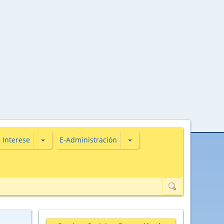
s
iones de Actualidade
Subsecciones de De Interese
Subsecciones de E-Administ
 Interese
E-Administración
ión de datos de carácter persoal