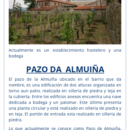
Actualmente es un establecimiento hostelero y una
bodega
PAZO DA ALMUIÑA
El pazo de la Almuiña ubicado en el barrio que da
nombre, es una edificación de dos alturas organizada en
torno aun patio, realizada en sillería de piedra y teja en
la cubierta. Entre los edificios anexos encuentra una nave
dedicada a bodega y un palomar. Este último presenta
una planta circular y está realizado en sillería de piedra y
en teja. El portón de entrada esta realizado en sillería de
piedra.
Lo que actualmente se conoce como Pazo de Almuiña,