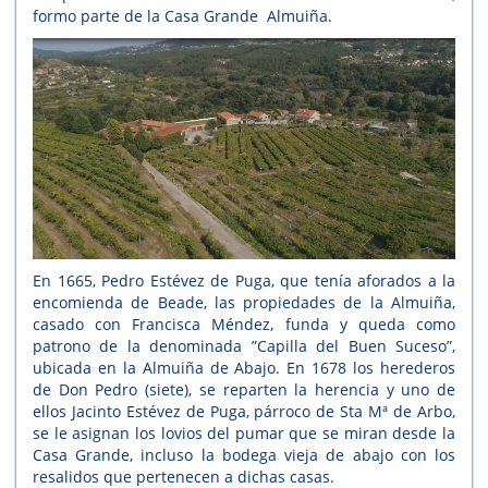
formo parte de la Casa Grande Almuiña.
En 1665, Pedro Estévez de Puga, que tenía aforados a la
encomienda de Beade, las propiedades de la Almuiña,
casado con Francisca Méndez, funda y queda como
patrono de la denominada ”Capilla del Buen Suceso”,
ubicada en la Almuiña de Abajo. En 1678 los herederos
de Don Pedro (siete), se reparten la herencia y uno de
ellos Jacinto Estévez de Puga, párroco de Sta Mª de Arbo,
se le asignan los lovios del pumar que se miran desde la
Casa Grande, incluso la bodega vieja de abajo con los
resalidos que pertenecen a dichas casas.