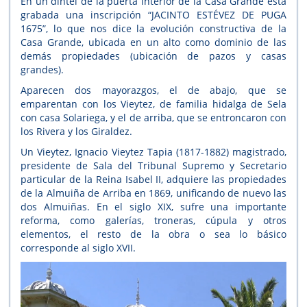
En un dintel de la puerta interior de la Casa Grande está
grabada una inscripción “JACINTO ESTÉVEZ DE PUGA
1675”, lo que nos dice la evolución constructiva de la
Casa Grande, ubicada en un alto como dominio de las
demás propiedades (ubicación de pazos y casas
grandes).
Aparecen dos mayorazgos, el de abajo, que se
emparentan con los Vieytez, de familia hidalga de Sela
con casa Solariega, y el de arriba, que se entroncaron con
los Rivera y los Giraldez.
Un Vieytez, Ignacio Vieytez Tapia (1817-1882) magistrado,
presidente de Sala del Tribunal Supremo y Secretario
particular de la Reina Isabel II, adquiere las propiedades
de la Almuiña de Arriba en 1869, unificando de nuevo las
dos Almuiñas. En el siglo XIX, sufre una importante
reforma, como galerías, troneras, cúpula y otros
elementos, el resto de la obra o sea lo básico
corresponde al siglo XVII.