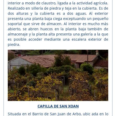
interior a modo de claustro, ligada a la actividad agrícola.
Realizado en sillería de piedra y teja en la cubierta. Es de
dos alturas y la cubierta es a dos aguas. Al exterior
presenta una planta baja ciega exceptuando un pequeño
soportal que sirve de almacen. Al interior es mucho más
abierto, se abren huecos en la planta baja también de
almacenaje y la planta alta presenta una galería a la que
es posible acceder mediante una escalera exterior de
piedra.
CAPILLA DE SAN XOAN
Situada en el Barrio de San Juan de Arbo, ubic
ada en lo