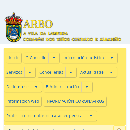
Subsecciones de O Concello
Subseccio
Inicio
O Concello
Información turìstica
Subsecciones de Servizos
Subsecciones de Concellerías
Subseccio
Servizos
Concellerías
Actualidade
Subsecciones de De Interese
Subsecciones de E-Adm
De Interese
E-Administración
Información web
INFORMACIÓN CORONAVIRUS
Subsecciones de Prot
Protección de datos de carácter persoal