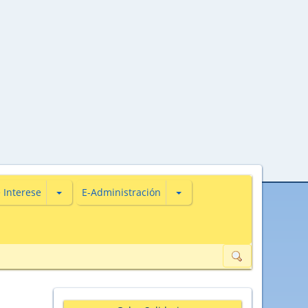
s
iones de Actualidade
Subsecciones de De Interese
Subsecciones de E-Administ
 Interese
E-Administración
ión de datos de carácter persoal