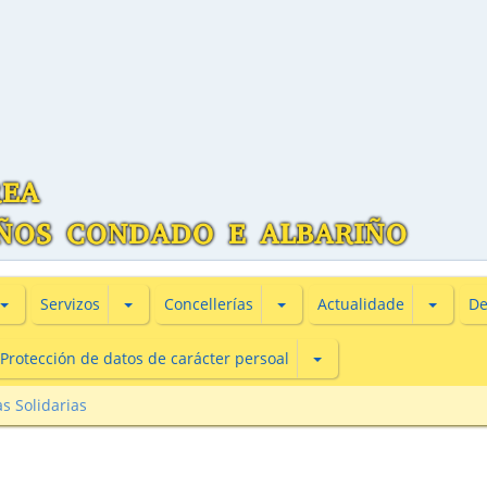
Subsecciones de Información turìstica
Subsecciones de Servizos
Subsecciones de Concellería
Subsecc
Servizos
Concellerías
Actualidade
De
Subsecciones de Protecc
Protección de datos de carácter persoal
s Solidarias