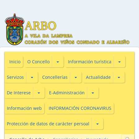
Subsecciones de O Concello
Subseccio
Inicio
O Concello
Información turìstica
Subsecciones de Servizos
Subsecciones de Concellerías
Subseccio
Servizos
Concellerías
Actualidade
Subsecciones de De Interese
Subsecciones de E-Adm
De Interese
E-Administración
Información web
INFORMACIÓN CORONAVIRUS
Subsecciones de Prot
Protección de datos de carácter persoal