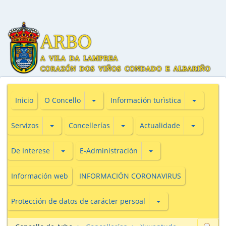
Subsecciones de O Concello
Subseccio
Inicio
O Concello
Información turìstica
Subsecciones de Servizos
Subsecciones de Concellerías
Subseccio
Servizos
Concellerías
Actualidade
Subsecciones de De Interese
Subsecciones de E-Adm
De Interese
E-Administración
Información web
INFORMACIÓN CORONAVIRUS
Subsecciones de Prot
Protección de datos de carácter persoal