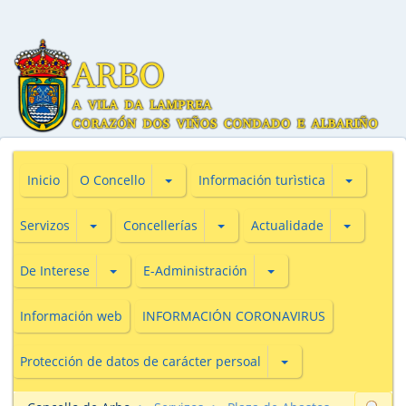
Subsecciones de O Concello
Subseccio
Inicio
O Concello
Información turìstica
Subsecciones de Servizos
Subsecciones de Concellerías
Subseccio
Servizos
Concellerías
Actualidade
Subsecciones de De Interese
Subsecciones de E-Adm
De Interese
E-Administración
Información web
INFORMACIÓN CORONAVIRUS
Subsecciones de Prot
Protección de datos de carácter persoal