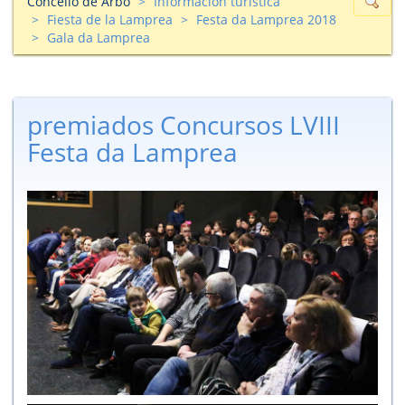
Concello de Arbo
Información turìstica
Fiesta de la Lamprea
Festa da Lamprea 2018
Gala da Lamprea
premiados Concursos LVIII
Festa da Lamprea