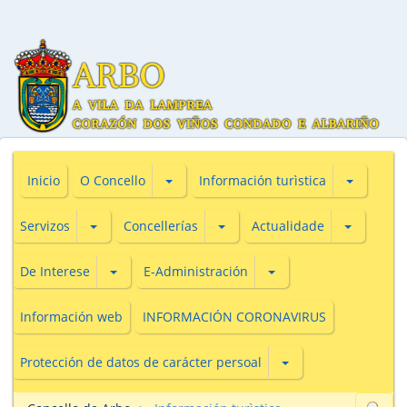
Subsecciones de O Concello
Subseccio
Inicio
O Concello
Información turìstica
Subsecciones de Servizos
Subsecciones de Concellerías
Subseccio
Servizos
Concellerías
Actualidade
Subsecciones de De Interese
Subsecciones de E-Adm
De Interese
E-Administración
Información web
INFORMACIÓN CORONAVIRUS
Subsecciones de Prot
Protección de datos de carácter persoal