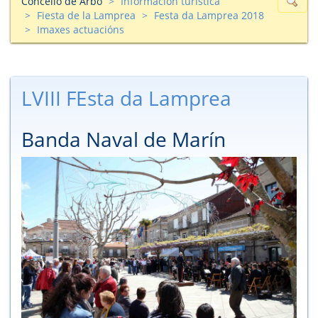
Concello de Arbo
Información turìstica
Fiesta de la Lamprea
Festa da Lamprea 2018
Imaxes actuacións
LVIII FEsta da Lamprea
Banda Naval de Marín