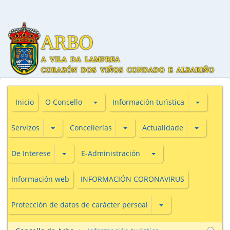
Subsecciones de O Concello
Subseccio
Inicio
O Concello
Información turìstica
Subsecciones de Servizos
Subsecciones de Concellerías
Subseccio
Servizos
Concellerías
Actualidade
Subsecciones de De Interese
Subsecciones de E-Adm
De Interese
E-Administración
Información web
INFORMACIÓN CORONAVIRUS
Subsecciones de Prot
Protección de datos de carácter persoal